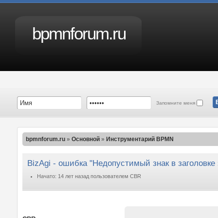
bpmnforum.ru
Запомните меня
bpmnforum.ru
»
Основной
»
Инструментарий BPMN
BizAgi - ошибка "Недопустимый знак в заголовке
Начато: 14 лет назад пользователем CBR