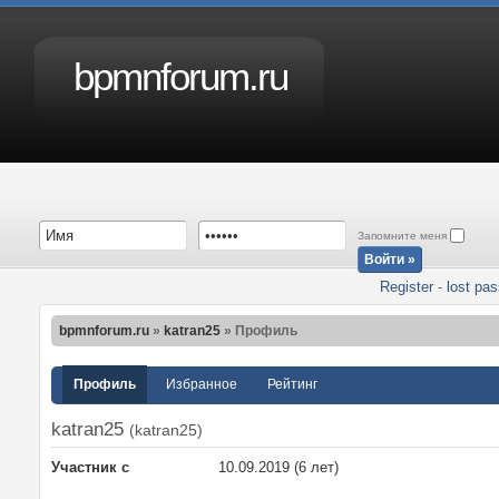
bpmnforum.ru
Запомните меня
Register
-
lost pa
bpmnforum.ru
»
katran25
» Профиль
Профиль
Избранное
Рейтинг
katran25
(
katran25
)
Участник с
10.09.2019 (6 лет)