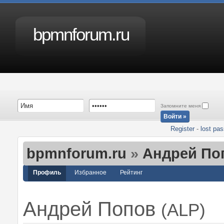
bpmnforum.ru
Запомните меня
Register
-
lost pa
bpmnforum.ru
»
Андрей По
Профиль
Избранное
Рейтинг
Андрей Попов
(
ALP
)